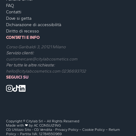
FAQ
Contatti
Dove si getta
Dichiarazione di accessibilità
Diritto di recesso
CONTATTI E INFO
Corso Garibaldi 3, 20121 Milano
Servizio clienti:
customercare@citylabcosmetics.com
Per tutte le altre richieste:
hello@citylabcosmetics.com
0236693702
SEGUICI SU
Copyright ® Citylab Srl – All Rights Reserved
Made with ❤ by
AC CONSULTING
CG Utilizzo Sito
-
CG Vendita
-
Privacy Policy
–
Cookie Policy
–
Return
Policy
– Partita IVA: 12784550969