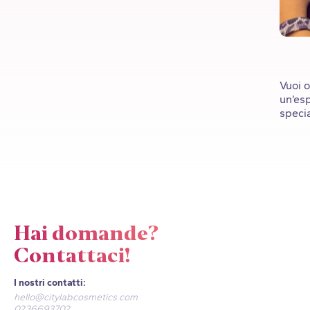
Vuoi o
un’esp
speci
Hai domande?
Contattaci!
I nostri contatti:
hello@citylabcosmetics.com
0236693702