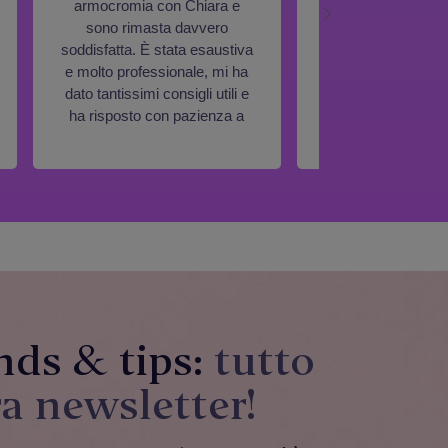
armocromia con Chiara e
alla mia amica e
sono rimasta davvero
proprio un bel pom
soddisfatta. È stata esaustiva
cominciare dall' a
e molto professionale, mi ha
fino alle attività nel
dato tantissimi consigli utili e
ci siamo sentit
ha risposto con pazienza a
principess
tutte le mie domande. Si vede
che ama il suo lavoro: mi ha
spiegato tutto in modo chiaro,
aiutandomi a capire come
funzionano i colori e
rendendomi autonoma nelle
mie scelte. Consigliatissima!
nds & tips:
tutto
ra newsletter!