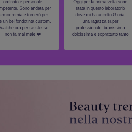
ordinato e personale
Oggi per la prima volta sono
mpetente. Sono andata per
stata in questo laboratorio
'armocromia e tornerò per
dove mi ha accolto Gloria,
re un bel fondotinta custom.
una ragazza super
ualche ora per se stesse
professionale, bravissima
non fa mai male ❤️
dolcissima e soprattutto tanto
paziente...mi ha guidato in
questo percorso molto
interessante.
La ringrazio tantissimo e
sicuramente ordinerò di
nuovo il suo meraviglioso
rossetto che ha creato con
tanta attenzione.
Grazie ancora per la
splendida mattinata.
Beauty tre
Isabella 🩷
nella nost