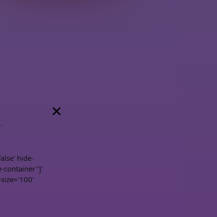
×
.
lse' hide-
-container"]'
-size='100'