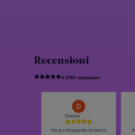
Recensioni
4.9
193
recensioni
Daniela
Ho accompagnato un’amica
A