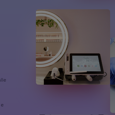
lle
 e