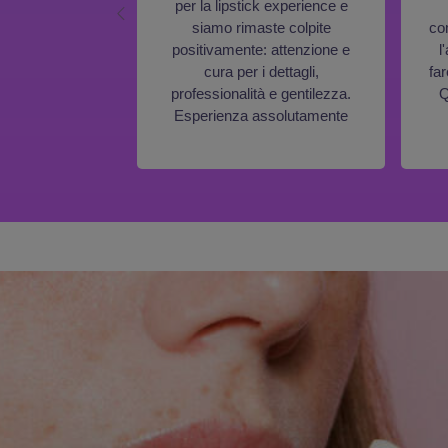
per la lipstick experience e
siamo rimaste colpite
co
positivamente: attenzione e
l
cura per i dettagli,
fa
professionalità e gentilezza.
Q
Esperienza assolutamente
consigliata, a tal punto che ho
colto l’occasione per regalarla
anche ad altre due amiche.