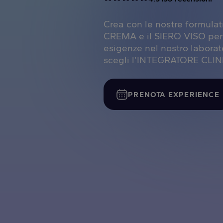
Crea con le nostre formulat
CREMA e il SIERO VISO perf
esigenze nel nostro laborat
scegli l’INTEGRATORE CLIN
PRENOTA EXPERIENCE