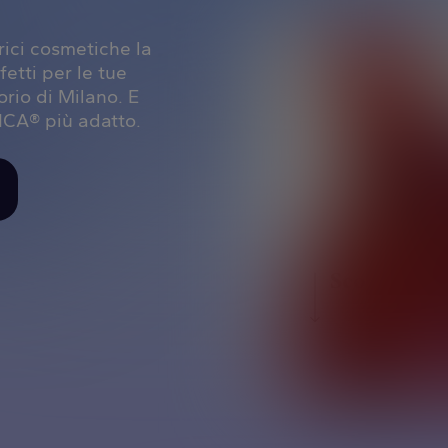
rici cosmetiche la
etti per le tue
orio di Milano. E
ICA® più adatto.
Scopri com