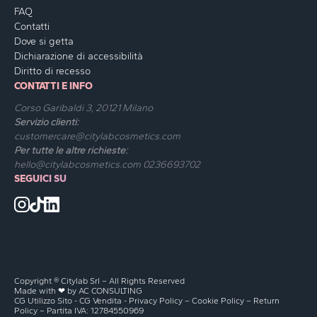
FAQ
Contatti
Dove si getta
Dichiarazione di accessibilità
Diritto di recesso
CONTATTI E INFO
Corso Garibaldi 3, 20121 Milano
Servizio clienti:
customercare@citylabcosmetics.com
Per tutte le altre richieste:
hello@citylabcosmetics.com
0236693702
SEGUICI SU
Copyright ® Citylab Srl – All Rights Reserved
Made with ❤ by
AC CONSULTING
CG Utilizzo Sito
-
CG Vendita
-
Privacy Policy
–
Cookie Policy
–
Return
Policy
– Partita IVA: 12784550969