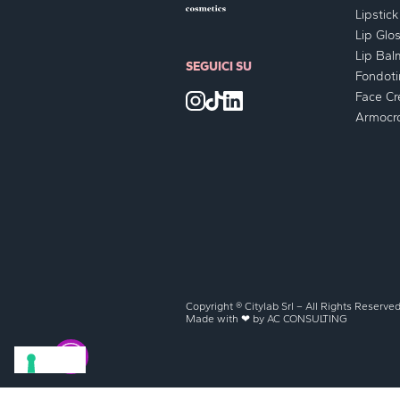
Lipstick
Lip Glo
Lip Bal
SEGUICI SU
Fondoti
Face C
Armocr
Copyright ® Citylab Srl – All Rights Reserve
Made with ❤ by
AC CONSULTING