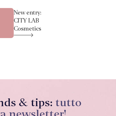
New entry:
CITY LAB
Cosmetics
nds & tips:
tutto
ra newsletter!