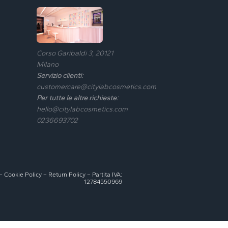
Corso Garibaldi 3, 20121
Milano
Servizio clienti:
customercare@citylabcosmetics.com
Per tutte le altre richieste:
hello@citylabcosmetics.com
0236693702
–
Cookie Policy
–
Return Policy
– Partita IVA:
12784550969