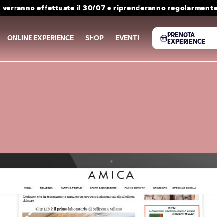
i verranno effettuate il 30/07 e riprenderanno regolarmente 
PRENOTA
ONLINE EXPERIENCE
SHOP
EVENTI
EXPERIENCE