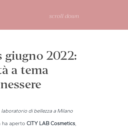
scroll down
 giugno 2022:
ità a tema
enessere
o laboratorio di bellezza a Milano
a ha aperto
CITY LAB Cosmetics
,