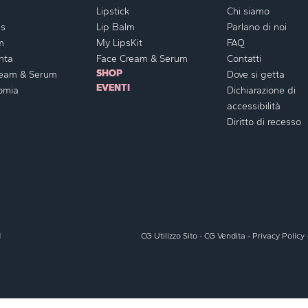
Lipstick
Chi siamo
ss
Lip Balm
Parlano di noi
m
My LipsKit
FAQ
nta
Face Cream & Serum
Contatti
SHOP
ream & Serum
Dove si getta
EVENTI
omia
Dichiarazione di
accessibilità
Diritto di recesso
d
CG Utilizzo Sito
-
CG Vendita
-
Privacy Policy