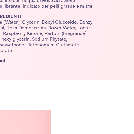
cchito con Acqua di Rose ad azione
uilibrante. Indicato per pelli grasse e miste.
REDIENTI
 (Water), Glycerin, Decyl Glucoside, Benzyl
col, Rosa Damasce-na Flower Water, Lactic
d, Raspberry Ketone, Parfum (Fragrance),
lhexylglycerin, Sodium Phytate,
noxyethanol, Tetrasodium Glutamate
etate.
 ml