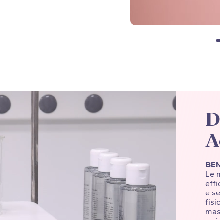
D
A
BEN
Le 
effi
e se
fisi
mass