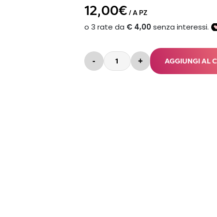
12,00€
/ A PZ
-
+
AGGIUNGI AL 