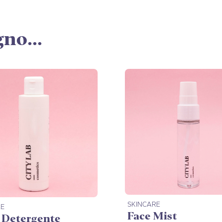
no...
SKINCARE
RE
Face Mist
 Detergente