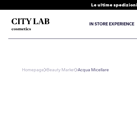
Vai
Le ultime spedizion
al
contenuto
IN STORE EXPERIENCE
Homepage
Beauty Market
Acqua Micellare