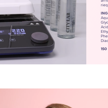
arri
rieq
ING
Aqua
Gly
Aci
Ethy
Phe
Diac
150